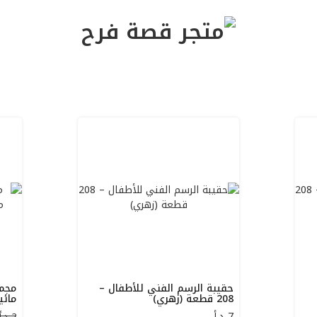
حقيبة الرسم الفني للأطفال –
مجمو
208 قطعة (زهري)
مائي
7
د.أ
2 د.أ