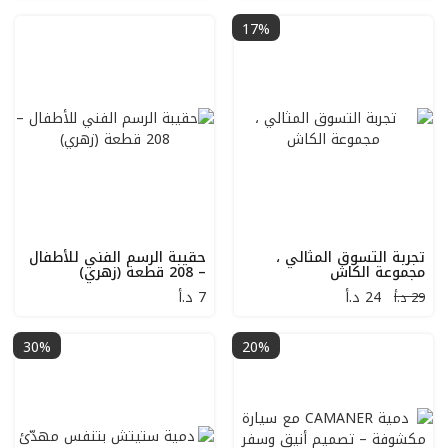
17%
تجربة التسوق المثالي ،
حقيبة الرسم الفني للأطفال
مجموعة الكاش
– 208 قطعة (زهري)
24
د.أ
7
د.أ
29 د.أ
30%
20%