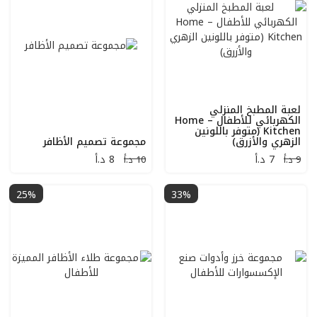
لعبة المطبخ المنزلي
الكهربائي للأطفال – Home
Kitchen (متوفر باللونين
الزهري والأزرق)
مجموعة تصميم الأظافر
7
د.أ
8
د.أ
9 د.أ
10 د.أ
25%
33%