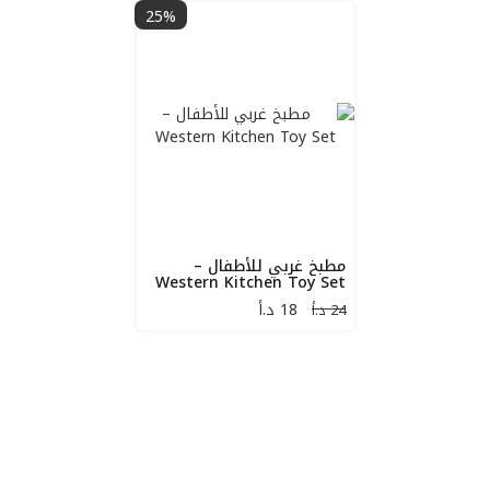
25%
مطبخ غربي للأطفال –
Western Kitchen Toy Set
18
د.أ
24 د.أ