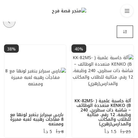
38%
40%
آلة حاسبة علمية ( KK-82MS-
B) KENKO متعددة الوظائف
– شاشة ذات سطرين، 240
وظيفة، 12 رقم، مثالية
باربي سبرايز يتغير لونها مع
للطلاب والمكاتب
8 مفاجأت رهيبه لعبه مميزة
والمدارس(زهري)
وممتعه
1.5
د.أ
5
د.أ
2.5 د.أ
8 د.أ