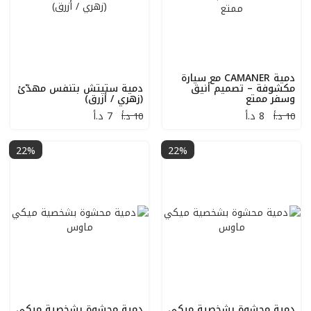
دمية CAMANER مع سيارة
مكشوفة – تصميم أنيق
دمية ستيتش بتنفس مهدّئ
وسفر ممتع
(زهري / أزرق)
8
د.أ
7
د.أ
10 د.أ
10 د.أ
22%
22%
دمية محشوة بشخصية ميكي
دمية محشوة بشخصية ميكي