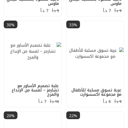
ماوس
ماوس
7
د.أ
7
د.أ
9 د.أ
9 د.أ
30%
33%
علبة تصميم الأساور مع
عربة تسوق مسلية للأطفال
تشارمز – لمسة من الإبداع
مع مجموعة اكسسوارت
والمرح
6
د.أ
7
د.أ
9 د.أ
10 د.أ
20%
22%