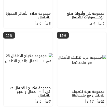
مجموعة خرز وأدوات صنع
مجموعة طلاء الأظافر المميزة
الإكسسوارات للأطفال
للأطفال
4
د.أ
6
د.أ
6 د.أ
8 د.أ
29%
15%
مجموعة مكياج للأطفال 25
مجموعة عربة تنظيف
في 1 – الجمال والمرح
للأطفال مع ملحقاتها
للأطفال
17
د.أ
5
د.أ
20 د.أ
7 د.أ