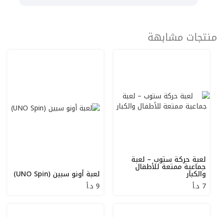
منتجات مشابهة
لعبة حركة ستوب – لعبة
جماعية ممتعة للأطفال
والكبار
لعبة أونو سبين (UNO Spin)
7
د.أ
9
د.أ