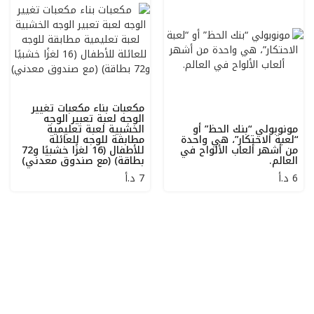
مكعبات بناء مكعبات تغيير
الوجه لعبة تعبير الوجه
مونوبولي “بنك الحظ” أو
الخشبية لعبة تعليمية
“لعبة الاحتكار”، هي واحدة
مطابقة للوجه للعائلة
من أشهر ألعاب الألواح في
للأطفال (16 لغزًا خشبيًا و72
العالم.
بطاقة) (مع صندوق معدني)
6
د.أ
7
د.أ