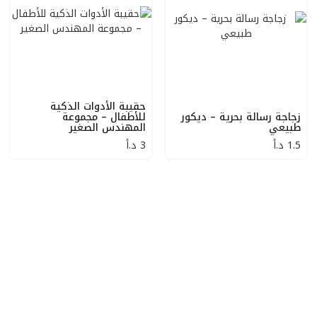
حقيبة الأدوات الذكية
زجاجة رسالة بحرية – ديكور
للأطفال – مجموعة
طبيعي
المهندس الصغير
1.5
د.أ
3
د.أ