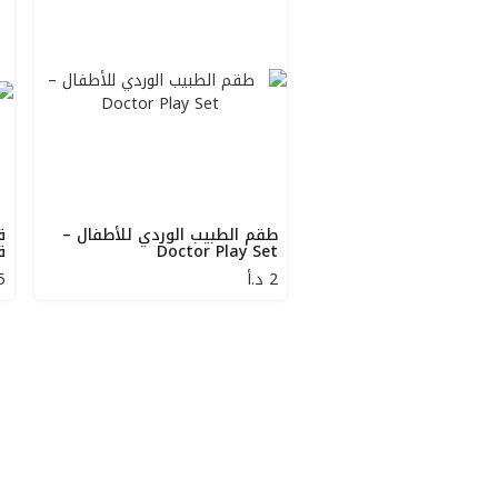
طقم الطبيب الوردي للأطفال –
ق
Doctor Play Set
ق
2
د.أ
5