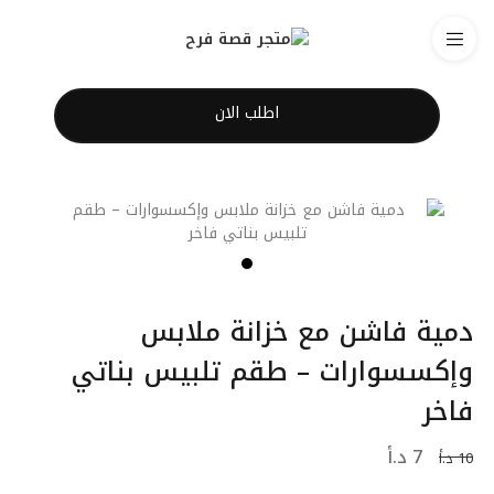
اطلب الان
دمية فاشن مع خزانة ملابس
وإكسسوارات – طقم تلبيس بناتي
فاخر
7
د.أ
10
د.أ