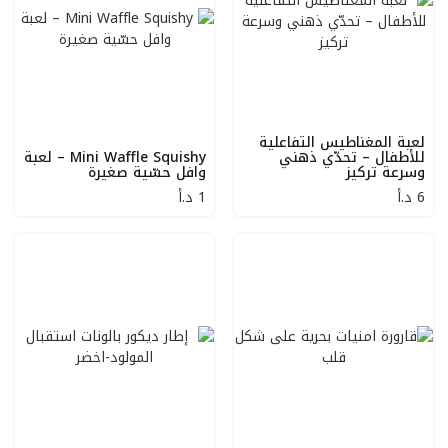
لعبة المغناطيس التفاعلية
للأطفال – تحدّي ذهني
Mini Waffle Squishy – لعبة
وسرعة تركيز
وافل حسّية صغيرة
6
د.أ
1
د.أ