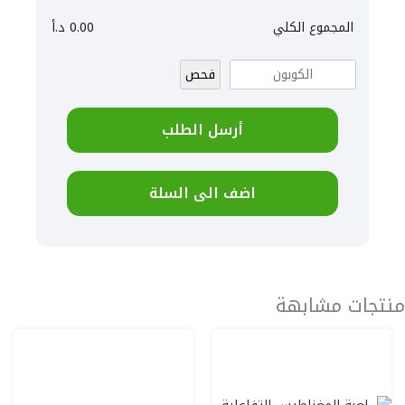
المجموع الكلي
0.00
د.أ
فحص
أرسل الطلب
اضف الى السلة
منتجات مشابهة