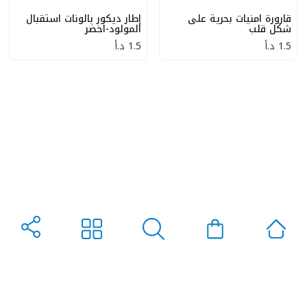
قارورة امنيات بحرية على
إطار ديكور بالونات استقبال
شكل قلب
المولود-اخضر
1.5
د.أ
1.5
د.أ