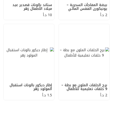
بيضة المفاجآت السحرية –
ستاند بالونات قصدير عيد
يونيكورن الفقس المائي
ميلاد الأطفال زهر
2
د.أ
10
د.أ
برج الحلقات الملون مع بطة –
إطار ديكور بالونات استقبال
9 حلقات تعليمية للأطفال
المولود زهر
2
د.أ
1.5
د.أ