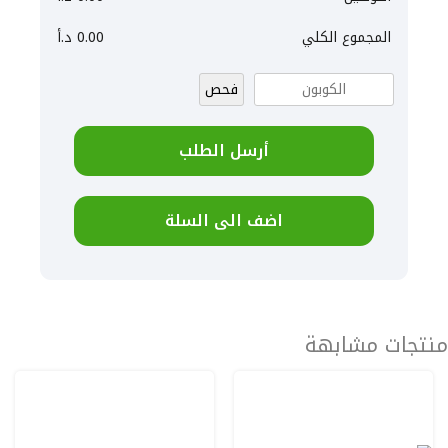
المجموع الكلي
0.00
د.أ
فحص
أرسل الطلب
اضف الى السلة
منتجات مشابهة