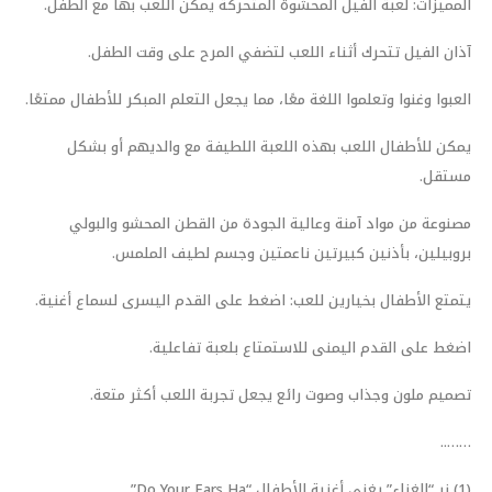
المميزات: لعبة الفيل المحشوة المتحركة يمكن اللعب بها مع الطفل.
آذان الفيل تتحرك أثناء اللعب لتضفي المرح على وقت الطفل.
العبوا وغنوا وتعلموا اللغة معًا، مما يجعل التعلم المبكر للأطفال ممتعًا.
يمكن للأطفال اللعب بهذه اللعبة اللطيفة مع والديهم أو بشكل
مستقل.
مصنوعة من مواد آمنة وعالية الجودة من القطن المحشو والبولي
بروبيلين، بأذنين كبيرتين ناعمتين وجسم لطيف الملمس.
يتمتع الأطفال بخيارين للعب: اضغط على القدم اليسرى لسماع أغنية.
اضغط على القدم اليمنى للاستمتاع بلعبة تفاعلية.
تصميم ملون وجذاب وصوت رائع يجعل تجربة اللعب أكثر متعة.
……..
(1) زر “الغناء” يغني أغنية الأطفال “Do Your Ears Ha”