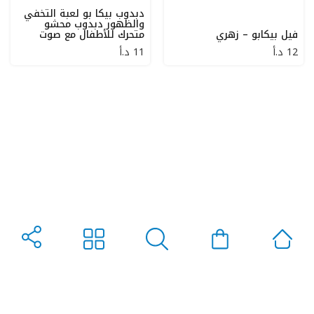
دبدوب بيكا بو لعبة التخفي
والظهور دبدوب محشو
فيل بيكابو – زهري
متحرك للأطفال مع صوت
12
د.أ
11
د.أ