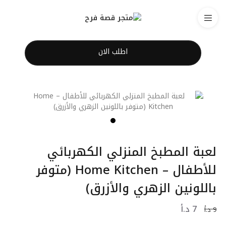
اطلب الان
لعبة المطبخ المنزلي الكهربائي
للأطفال – Home Kitchen (متوفر
باللونين الزهري والأزرق)
7
د.أ
9
د.أ