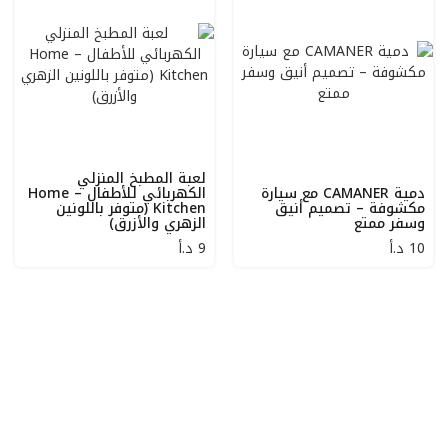
لعبة المطبخ المنزلي
دمية CAMANER مع سيارة
الكهربائي للأطفال – Home
مكشوفة – تصميم أنيق
Kitchen (متوفر باللونين
وسفر ممتع
الزهري والأزرق)
10
د.أ
9
د.أ