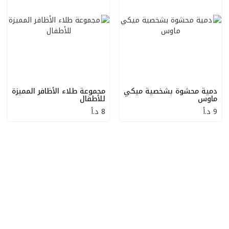
دمية محشوة بشخصية ميكي
مجموعة طلاء الأظافر المميزة
ماوس
للأطفال
9
د.أ
8
د.أ