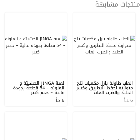
منتجات مشابهة
العاب طاولة بازل مكعبات ثلج
لعبة JINGA الخشبيّة و
متوازنة لحفظ البطريق وكسر
الملونة – 54 قطعة بجودة
الجليد والضرب العاب
عالية – حجم كبير
6
د.أ
6
د.أ