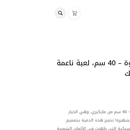
دمية سونيك المحشوة – 40 سم، لعبة ناعمة
ك
احصل على دمية سونيك المحشوة – 40 سم من مايكيري، وهي الخيار
لشهيرة! تتميز هذه الدمية بتصميم
كية التي ظهرت في الألعاب الشعبية