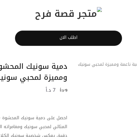
اطلب الان
ومميزة لمحبي سوني
7
د.أ
9
د.أ
المثالي لمحبي سونيك ومغامراته ا
دقيق يعكس شخصية سونيك الكلاسي