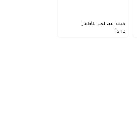
خيمة بيت لعب للأطفال
12
د.أ