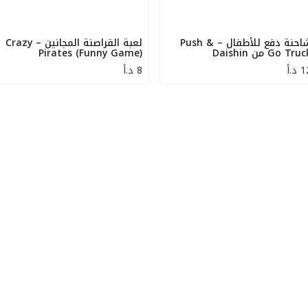
شاحنة دفع للأطفال – Push &
لعبة القراصنة المجانين – Crazy
Go Tru من Daishin
Pirates (Funny Game)
1
د.أ
8
د.أ