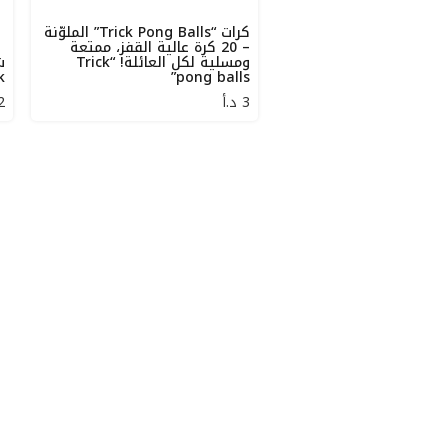
كرات “Trick Pong Balls” الملوّنة
– 20 كرة عالية القفز، ممتعة
ومسلية لكل العائلة! “Trick
pong balls”
ck
3
د.أ
2