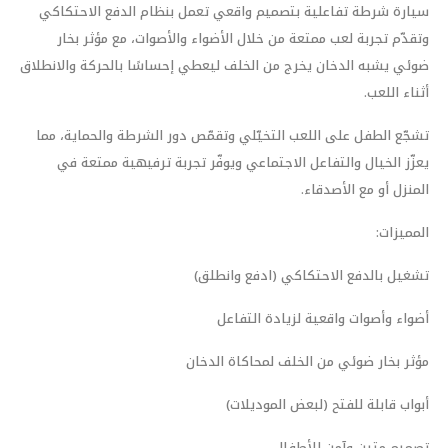
سيارة شرطة تفاعلية بتصميم واقعي تعمل بنظام الدفع الاحتكاكي
وتقدّم تجربة لعب ممتعة من خلال الأضواء والأصوات، مع مؤثر بخار
ضوئي يشبه الدخان يخرج من الخلف ليعطي إحساسًا بالحركة والانطلاق
أثناء اللعب.
تشجّع الطفل على اللعب التخيّلي وتقمّص دور الشرطة والحماية، مما
يعزّز الخيال والتفاعل الاجتماعي ويوفّر تجربة ترفيهية ممتعة في
المنزل أو مع الأصدقاء.
المميزات:
تشغيل بالدفع الاحتكاكي (ادفع وانطلق)
أضواء وأصوات واقعية لزيادة التفاعل
مؤثر بخار ضوئي من الخلف لمحاكاة الدخان
أبواب قابلة للفتح (لبعض الموديلات)
تصميم متين وآمن للأطفال