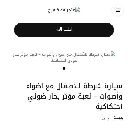
اطلب الان
سيارة شرطة للأطفال مع أضواء
وأصوات – لعبة مؤثر بخار ضوئي
احتكاكية
7
د.أ
10
د.أ