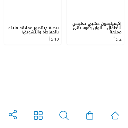
إكسيليفون خشبي تعليمي
للأطفال – ألوان وموسيقى
بيضـة ديناصور عملاقة مليئة
ممتعة
بالمفاجأة والتشويق!
2
د.أ
10
د.أ